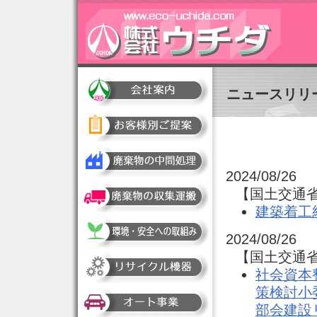
ニュースリリ
2024/08/26
【国土交通省
建築着工
2024/08/26
【国土交通省
社会資本
策検討小
部会建設