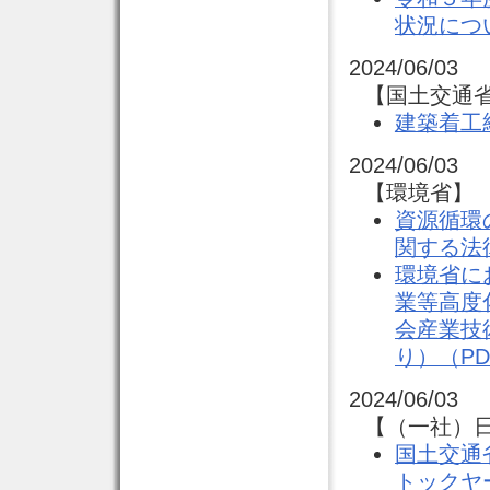
状況につ
2024/06/03
【国土交通省
建築着工
2024/06/03
【環境省】 
資源循環
関する法
環境省に
業等高度
会産業技
り）（PD
2024/06/03
【（一社）日
国土交通
トックヤ