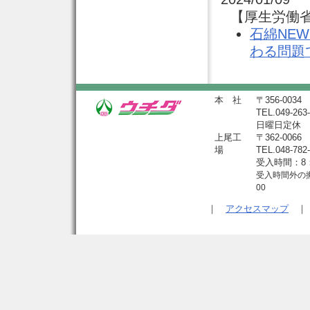
【厚生労働省
石綿NE
わる問題
本 社
〒356-00
TEL.049-263-
日曜日定休
上尾工
〒362-00
場
TEL.048-78
受入時間：8：
受入時間外の搬
00
｜
アクセスマップ