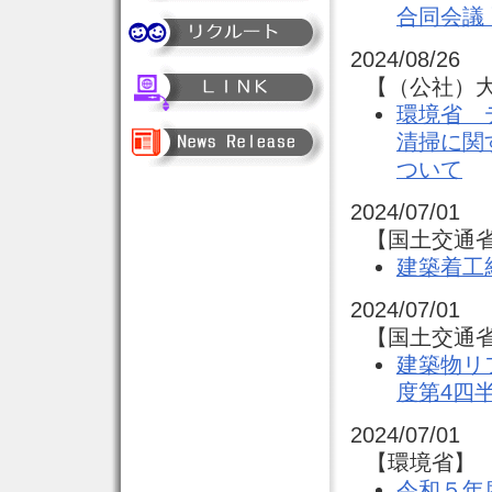
合同会議
2024/08/26
【（公社）大
環境省 
清掃に関
ついて
2024/07/01
【国土交通省
建築着工
2024/07/01
【国土交通省
建築物リ
度第4四
2024/07/01
【環境省】 
令和５年